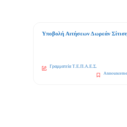
Υποβολή Αιτήσεων Δωρεάν Σίτιση
Γραμματεία Τ.Ε.Π.Α.Ε.Σ.
Announceme