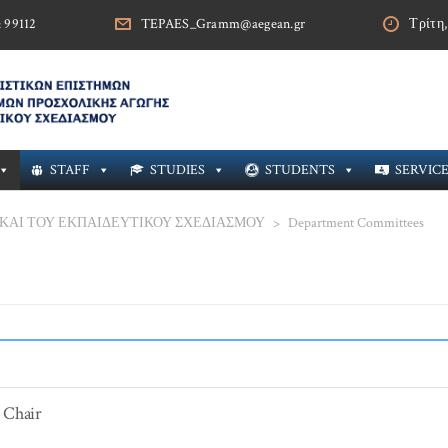
& 99112
TEPAES_Gramm@aegean.gr
Τρίτη,
STAFF
STUDIES
STUDENTS
SERVIC
ΚΑΙ ΤΟΥ ΕΚΠΑΙΔΕΥΤΙΚΟΥ ΣΧΕΔΙΑΣΜΟΥ
>
Department Committees
t Chair