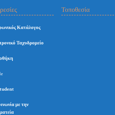
ρεσίες
Τοποθεσία
φωνικός Κατάλογος
τρονικό Ταχυδρομείο
ιοθήκη
le
tudent
ινωνία με την
ματεία