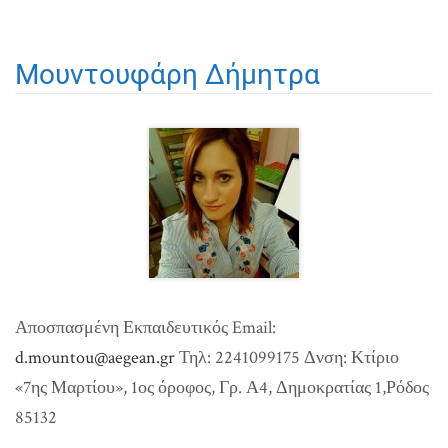
Μουντουφάρη Δήμητρα
Αποσπασμένη Εκπαιδευτικός
Email:
d.mountou@aegean.gr
Τηλ: 2241099175
Δνση: Κτίριο
«7ης Μαρτίου», 1ος όροφος, Γρ. Α4, Δημοκρατίας 1,Ρόδος
85132