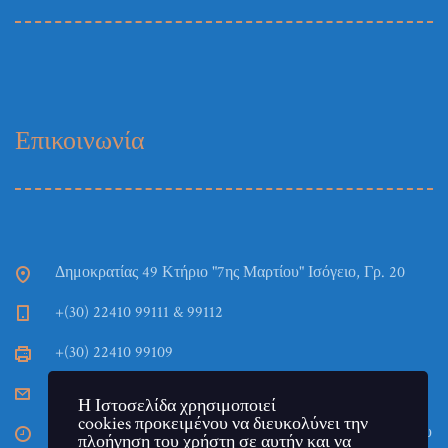
Επικοινωνία
Δημοκρατίας 49 Κτήριο "7ης Μαρτίου" Ισόγειο, Γρ. 20
+(30) 22410 99111 & 99112
+(30) 22410 99109
TEPAES_Gramm@aegean.gr
Η Ιστοσελίδα χρησιμοποιεί
cookies προκειμένου να διευκολύνει την
Η Γραμματεία του Τμήματος εδρεύει στην πόλη της Ρόδου
πλοήγηση του χρήστη σε αυτήν και να