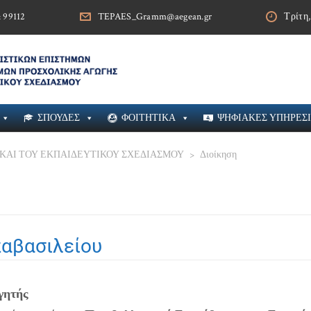
& 99112
TEPAES_Gramm@aegean.gr
Τρίτη,
ΣΠΟΥΔΕΣ
ΦΟΙΤΗΤΙΚΑ
ΨΗΦΙΑΚΕΣ ΥΠΗΡΕΣ
ΚΑΙ ΤΟΥ ΕΚΠΑΙΔΕΥΤΙΚΟΥ ΣΧΕΔΙΑΣΜΟΥ
>
Διοίκηση
παβασιλείου
γητής