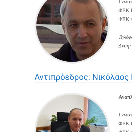
Γνωστ
ΦΕΚ Π
ΦΕΚ Δι
Τηλέφ
Δνση:
Αντιπρόεδρος: Νικόλαος 
Αναπ
Γνωστ
ΦΕΚ Π