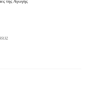
μες της Αγωγής
5132.