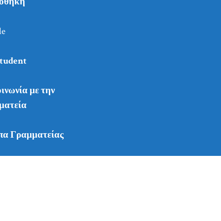
ιοθήκη
le
tudent
ινωνία με την
ματεία
πα Γραμματείας
στήμιο Αιγαίου - Τμήμα Επιστημών της Προσχολικής Αγωγής και του Εκπαι