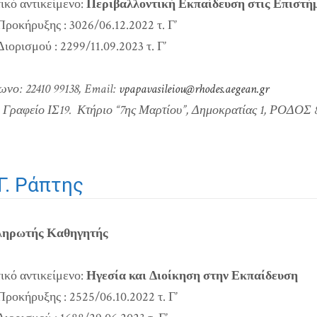
ικό αντικείμενο:
Περιβαλλοντική Εκπαίδευση στις Επιστή
ροκήρυξης : 3026/06.12.2022 τ. Γ’
ορισμού : 2299/11.09.2023 τ. Γ’
ωνο:
22410 99138
, Email:
vpapavasileiou@rhodes.aegean.gr
Γραφείο ΙΣ19. Κτήριο “7ης Μαρτίου”, Δημοκρατίας 1, ΡΟΔΟΣ 8
Γ. Ράπτης
ληρωτής Καθηγητής
ικό αντικείμενο:
Ηγεσία και Διοίκηση στην Εκπαίδευση
ροκήρυξης : 2525/06.10.2022 τ. Γ’