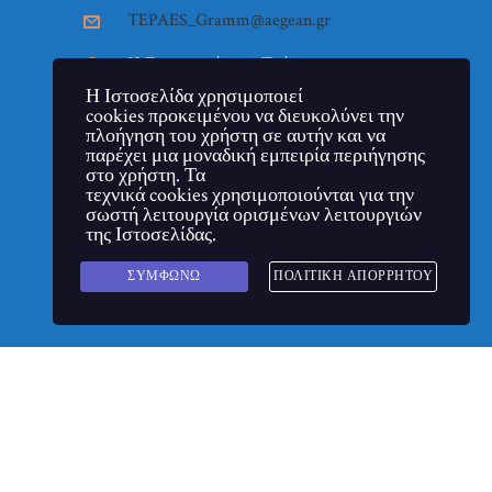
TEPAES_Gramm@aegean.gr
Η Γραμματεία του Τμήματος
εδρεύει στην πόλη της Ρόδου στο
Η Ιστοσελίδα χρησιμοποιεί
Κτήριο "7ης Μαρτίου". Ημέρες
cookies προκειμένου να διευκολύνει την
και ώρες λειτουργίας: Τρίτη -
πλοήγηση του χρήστη σε αυτήν και να
Πέμπτη και Παρασκευή 11:00
παρέχει μια μοναδική εμπειρία περιήγησης
στο χρήστη. Τα
έως 13:00.
τεχνικά cookies χρησιμοποιούνται για την
σωστή λειτουργία ορισμένων λειτουργιών
της Ιστοσελίδας.
ΣΥΜΦΩΝΏ
ΠΟΛΙΤΙΚΉ ΑΠΟΡΡΉΤΟΥ
δευτικού Σχεδιασμού