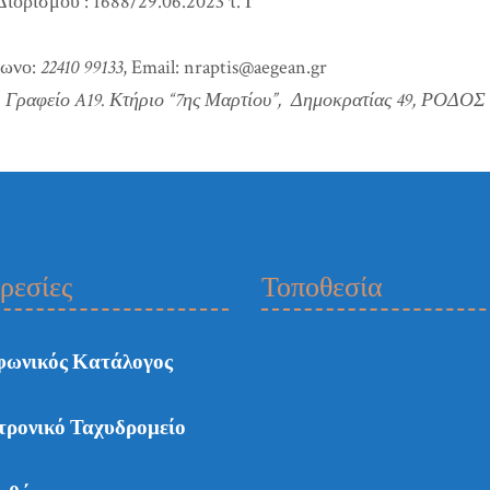
ορισμού : 1688/29.06.2023 τ. Γ’
φωνο:
22410 99133
, Email: nraptis@aegean.gr
Γραφείο A19. Κτήριο “7ης Μαρτίου”, Δημοκρατίας 49, ΡΟΔΟΣ 8
ρεσίες
Τοποθεσία
φωνικός Κατάλογος
τρονικό Ταχυδρομείο